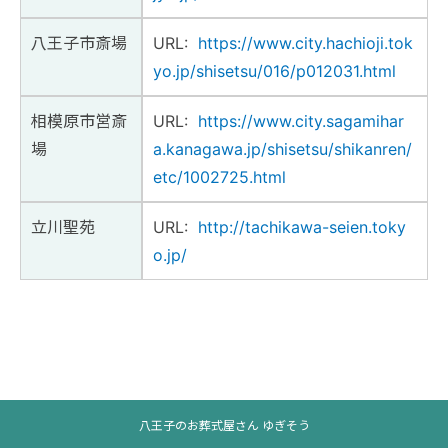
八王子市斎場
URL:
https://www.city.hachioji.tok
yo.jp/shisetsu/016/p012031.html
相模原市営斎
URL:
https://www.city.sagamihar
場
a.kanagawa.jp/shisetsu/shikanren/
etc/1002725.html
立川聖苑
URL:
http://tachikawa-seien.toky
o.jp/
八王子のお葬式屋さん ゆぎそう